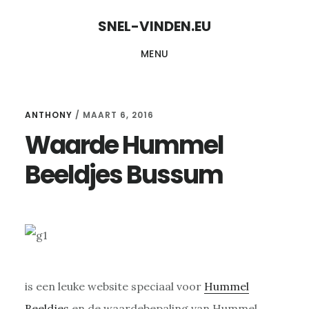
Skip
Skip
SNEL-VINDEN.EU
to
to
MENU
content
primary
sidebar
ANTHONY
/
MAART 6, 2016
Waarde Hummel
Beeldjes Bussum
is een leuke website speciaal voor
Hummel
Beeldjes
en de waardebepaling van Hummel