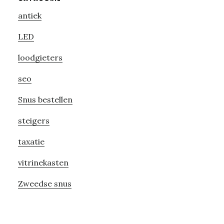
Primary
antiek
Sidebar
LED
loodgieters
seo
Snus bestellen
steigers
taxatie
vitrinekasten
Zweedse snus