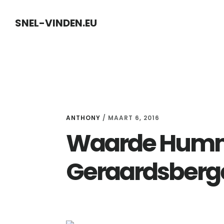
Skip
Skip
SNEL-VINDEN.EU
to
to
content
primary
sidebar
ANTHONY
/
MAART 6, 2016
Waarde Humme
Geraardsberg