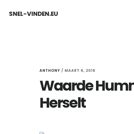
Skip
Skip
SNEL-VINDEN.EU
to
to
content
primary
sidebar
ANTHONY
/
MAART 6, 2016
Waarde Humme
Herselt