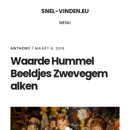
Skip
Skip
SNEL-VINDEN.EU
to
to
MENU
content
primary
sidebar
ANTHONY
/
MAART 6, 2016
Waarde Hummel
Beeldjes Zwevegem
alken