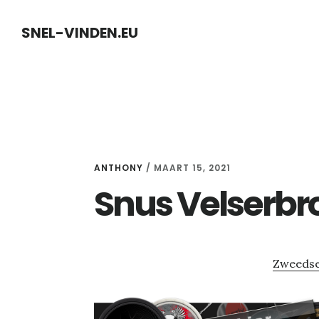
Skip
Skip
SNEL-VINDEN.EU
to
to
content
primary
sidebar
ANTHONY
/
MAART 15, 2021
Snus Velserbr
Zweedse