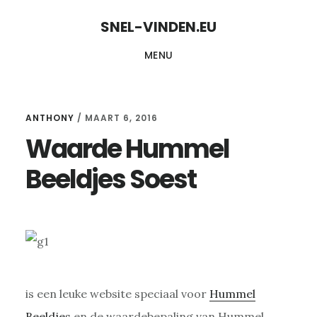
Skip
Skip
SNEL-VINDEN.EU
to
to
MENU
content
primary
sidebar
ANTHONY
/
MAART 6, 2016
Waarde Hummel
Beeldjes Soest
is een leuke website speciaal voor
Hummel
Beeldjes
en de waardebepaling van Hummel