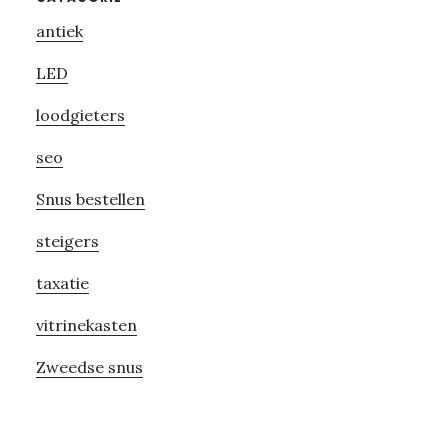
Primary
antiek
Sidebar
LED
loodgieters
seo
Snus bestellen
steigers
taxatie
vitrinekasten
Zweedse snus