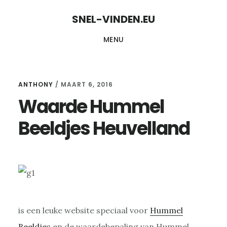
Skip
Skip
SNEL-VINDEN.EU
to
to
MENU
content
primary
sidebar
ANTHONY
/
MAART 6, 2016
Waarde Hummel
Beeldjes Heuvelland
is een leuke website speciaal voor
Hummel
Beeldjes
en de waardebepaling van Hummel