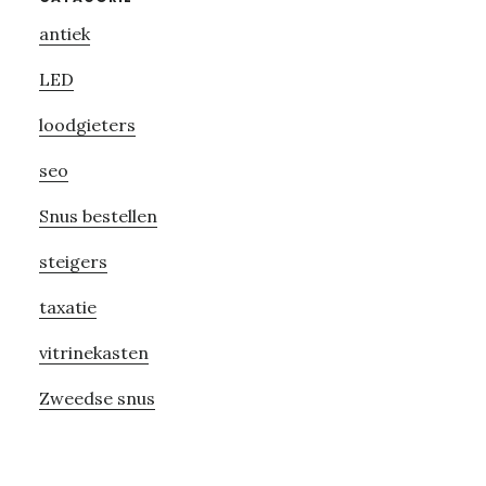
Primary
antiek
Sidebar
LED
loodgieters
seo
Snus bestellen
steigers
taxatie
vitrinekasten
Zweedse snus